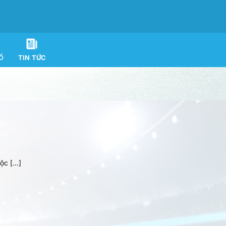
Ố
TIN TỨC
c [...]