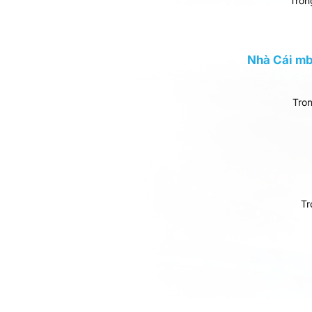
Tron
Nhà Cái mb
Tron
Tr