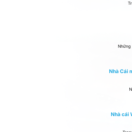
Tr
Những n
Nhà Cái 
N
Nhà cái 