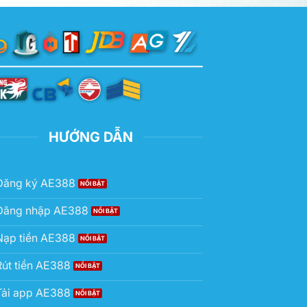
HƯỚNG DẪN
Đăng ký AE388
Đăng nhập AE388
Nạp tiền AE388
Rút tiền AE388
Tải app AE388