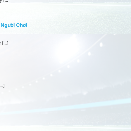
[...]
 Người Chơi
[...]
..]