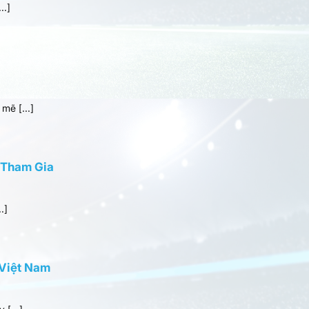
..]
mẽ [...]
 Tham Gia
.]
 Việt Nam