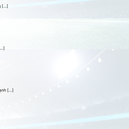
[...]
..]
h [...]