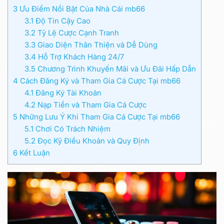
3
Ưu Điểm Nổi Bật Của Nhà Cái mb66
3.1
Độ Tin Cậy Cao
3.2
Tỷ Lệ Cược Cạnh Tranh
3.3
Giao Diện Thân Thiện và Dễ Dùng
3.4
Hỗ Trợ Khách Hàng 24/7
3.5
Chương Trình Khuyến Mãi và Ưu Đãi Hấp Dẫn
4
Cách Đăng Ký và Tham Gia Cá Cược Tại mb66
4.1
Đăng Ký Tài Khoản
4.2
Nạp Tiền và Tham Gia Cá Cược
5
Những Lưu Ý Khi Tham Gia Cá Cược Tại mb66
5.1
Chơi Có Trách Nhiệm
5.2
Đọc Kỹ Điều Khoản và Quy Định
6
Kết Luận