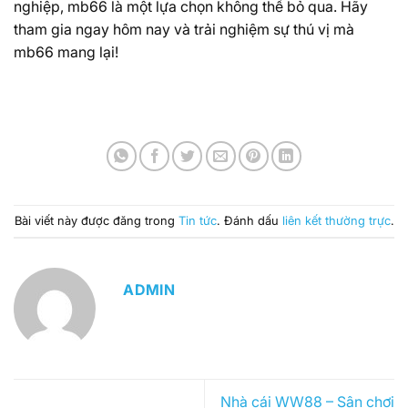
nghiệp, mb66 là một lựa chọn không thể bỏ qua. Hãy
tham gia ngay hôm nay và trải nghiệm sự thú vị mà
mb66 mang lại!
Bài viết này được đăng trong
Tin tức
. Đánh dấu
liên kết thường trực
.
ADMIN
Nhà cái WW88 – Sân chơi