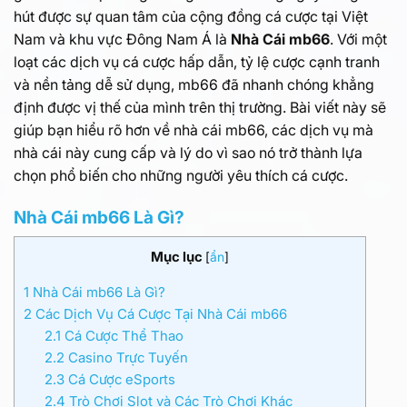
hút được sự quan tâm của cộng đồng cá cược tại Việt
Nam và khu vực Đông Nam Á là
Nhà Cái mb66
. Với một
loạt các dịch vụ cá cược hấp dẫn, tỷ lệ cược cạnh tranh
và nền tảng dễ sử dụng, mb66 đã nhanh chóng khẳng
định được vị thế của mình trên thị trường. Bài viết này sẽ
giúp bạn hiểu rõ hơn về nhà cái mb66, các dịch vụ mà
nhà cái này cung cấp và lý do vì sao nó trở thành lựa
chọn phổ biến cho những người yêu thích cá cược.
Nhà Cái mb66 Là Gì?
Mục lục
[
ẩn
]
1
Nhà Cái mb66 Là Gì?
2
Các Dịch Vụ Cá Cược Tại Nhà Cái mb66
2.1
Cá Cược Thể Thao
2.2
Casino Trực Tuyến
2.3
Cá Cược eSports
2.4
Trò Chơi Slot và Các Trò Chơi Khác