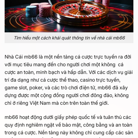
Tìm hiểu một cách khái quát thông tin về nhà cái mb66
Nhà Cái mb66 là một nền tảng cá cược trực tuyến ra đời
với mục tiêu mang đến cho người chơi một không cá
cược an toàn, minh bạch và hấp dẫn. Với các dịch vụ giải
trí đa dạng như cá cược thể thao, casino trực tuyến,
game slot, poker, và các trò chơi điện tử, mb66 đã xây
dựng được một cộng đồng người chơi đông đảo, không
chỉ ở riêng Việt Nam mà còn trên toàn thế giới.
mb66 hoạt động dưới giấy phép quốc tế và tuân thủ các
quy định nghiêm ngặt về bảo mật, công bằng và an toàn
trong cá cược. Nền tảng này không chỉ cung cấp các sản