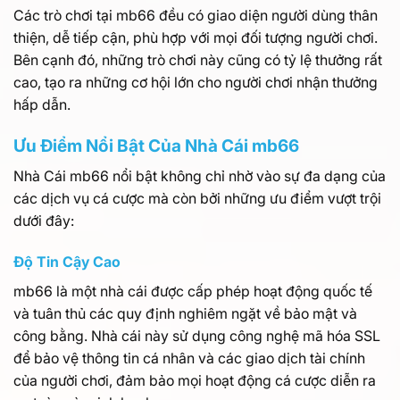
Các trò chơi tại mb66 đều có giao diện người dùng thân
thiện, dễ tiếp cận, phù hợp với mọi đối tượng người chơi.
Bên cạnh đó, những trò chơi này cũng có tỷ lệ thưởng rất
cao, tạo ra những cơ hội lớn cho người chơi nhận thưởng
hấp dẫn.
Ưu Điểm Nổi Bật Của Nhà Cái mb66
Nhà Cái mb66 nổi bật không chỉ nhờ vào sự đa dạng của
các dịch vụ cá cược mà còn bởi những ưu điểm vượt trội
dưới đây:
Độ Tin Cậy Cao
mb66 là một nhà cái được cấp phép hoạt động quốc tế
và tuân thủ các quy định nghiêm ngặt về bảo mật và
công bằng. Nhà cái này sử dụng công nghệ mã hóa SSL
để bảo vệ thông tin cá nhân và các giao dịch tài chính
của người chơi, đảm bảo mọi hoạt động cá cược diễn ra