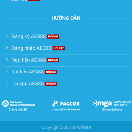
HƯỚNG DẪN
Đăng ký AE388
Đăng nhập AE388
Nạp tiền AE388
Rút tiền AE388
Tải app AE388
Copyright 2026 ©
KV999