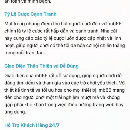
an toàn và minh bạch.
Tỷ Lệ Cược Cạnh Tranh
Một trong những điểm thu hút người chơi đến với mb66
chính là tỷ lệ cược rất hấp dẫn và cạnh tranh. Nhà cái
này cung cấp các tỷ lệ cược luôn được cập nhật và linh
hoạt, giúp người chơi có thể tối đa hóa cơ hội chiến thắng
trong mỗi trận đấu.
Giao Diện Thân Thiện và Dễ Dùng
Giao diện của mb66 rất dễ sử dụng, giúp người chơi dễ
dàng tìm kiếm và tham gia vào các trò chơi yêu thích. Với
thiết kế tinh tế và tối ưu hóa cho mọi thiết bị, mb66 mang
đến cho người chơi một trải nghiệm mượt mà và không
gặp phải khó khăn trong việc điều hướng trang web hay
ứng dụng.
Hỗ Trợ Khách Hàng 24/7